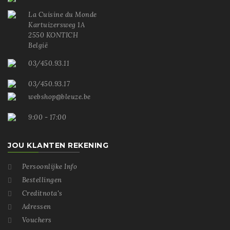
La Cuisine du Monde
Kartuizersweg 1A
2550 KONTICH
België
03/450.93.11
03/450.93.17
webshop@bleuze.be
9:00 - 17:00
JOU KLANTEN REKENING
Persoonlijke Info

Bestellingen

Creditnota's

Adressen

Vouchers
