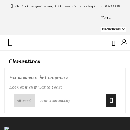


Gratis transport vanaf 40 € voor elke levering in de BENELUX
Taal:

Clementines
Excuses voor het ongemak
Zoek opnieuw wat je zoekt
